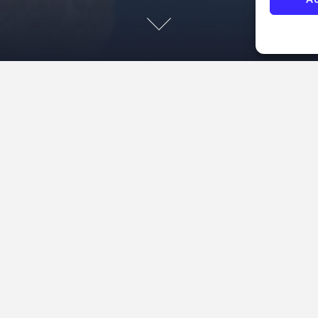
 7 y MySQL
rcobo
General
,
Tecnología
,
Trabajo
n de versión a PHP 7, hay una cosa que se ha de tener
ora había 3 formas principales de acceso a los datos
no mysqli, y a través de PDO. Si os encontrais con
I
N
READ MORE
S