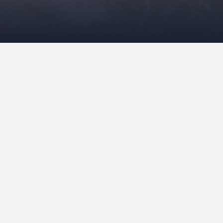
PHP
2 noviembre, 2016
e
Apunte rápido. Si se hace una migració
en cuenta en los desarrollos. Hasta ah
de MySQL, el driver mysql, el más moder
desarrollos…