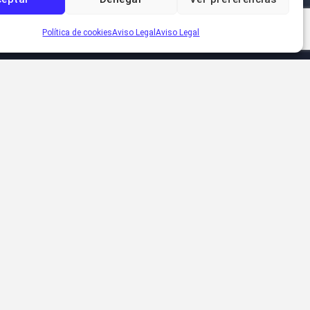
Política de cookies
Aviso Legal
Aviso Legal
Actualizaciones
angularjs
Apache
Chorradas
BOFH
Cambios
desarrollo
Ciberbús
cordova
Frikis
Error
Desvaríos
E-groupware
DNIe
General
Funambol
Hero
HTC
Inici@te
laravel
Javier Pequeño
MCSE
nstalar
Off-Topic
ieve
Opinion
Pequeño
Personal
PHP
Problemas
Programación
Reflexiones
Servidores
SGAE
ervidor
Sistemas
Tecnología
Toshiba
Trabajo
Tutorial
Video
Web
wordpress
Windows 8
Zen