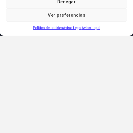
Denegar
Ver preferencias
Política de cookies
Aviso Legal
Aviso Legal
Bueno, pues hoy toca una de metedura de pata… por no
leer una R en el nombre de un pueblo me ha cambiado la
ruta del autobús 30 km… de un pueblo grande a uno
pequeñito… ya veremos que tal se nos da
Comparte esto:
Telegram
WhatsApp
Tweet